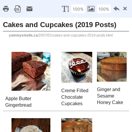
Home
Recipe Index
Cookbook Reviews
Brands I've Worked
2025
( 14 )
►
2024
( 6 )
MONDAY, JANUARY 1, 2007
►
2023
( 19 )
►
Cakes and Cupcakes (2
2022
( 24 )
►