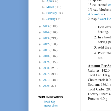
April
( 4 )
►
15 oz. canned
c
March
( 13 )
►
1/3 cup blueber
February
( 6 )
►
Alternative
)
2 tbsp
Sweet Hea
January
( 9 )
►
2015
( 118 )
Heat oven
►
heating.
2014
( 170 )
►
In a bowl
2013
( 219 )
►
baking po
2012
( 180 )
►
Add the c
2011
( 116 )
►
Pour into
2010
( 146 )
►
out.
2009
( 145 )
►
Amount Per Se
2008
( 251 )
►
Calories: 142.0
2007
( 214 )
►
Total Fat: 1.8 g
Cholesterol: 0.
2001
( 118 )
►
Sodium: 136.1 
2000
( 29 )
►
Total Carbs: 29.
Dietary Fiber: 4
WHO I'M READING:
Protein: 4.0 g
Fried Sig
grapes chow