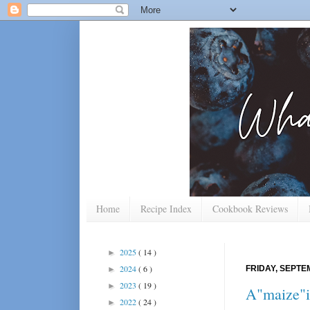
Home
Recipe Index
Cookbook Reviews
2025
( 14 )
►
2024
( 6 )
FRIDAY, SEPTE
►
2023
( 19 )
►
A"maize"i
2022
( 24 )
►